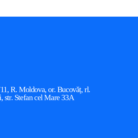
, R. Moldova, or. Bucovǎț, rl.
i, str. Stefan cel Mare 33A