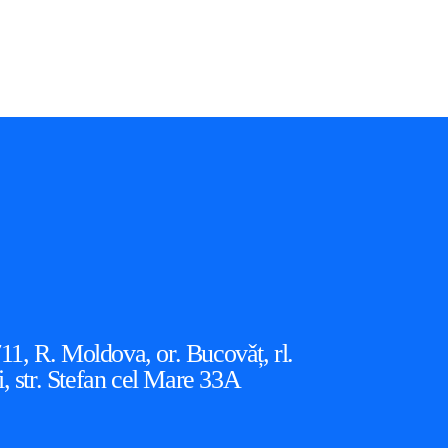
, R. Moldova, or. Bucovǎț, rl.
i, str. Stefan cel Mare 33A