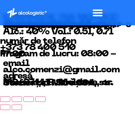
KUMANIOK (NA MOLOKE)
Obținută din alcool etilic de origine agricolă rectificat ‘‘Lux‘‘ și apă dedurizată, filtrată printr-o instalație specială cu cărbune impregnat cu argint, și adaos de lapte.
Alc.: 40% Vol.: 0.5l, 0.7l
număr de telefon
+373 78 400 510
Program de lucru: 08:00 - 17:00
email
alco.comenzi@gmail.com
adresă
MD-3711, R. Moldova, or. Bucovǎț, rl. Strǎșeni, str. Stefan cel Mare 33A