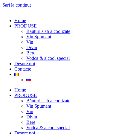
Sari la conținut
Home
PRODUSE
Băuturi slab alcoolizate
Vin Spumant
Vin
Divin
Bere
Vodca & alcool special
Despre noi
Contacte
Home
PRODUSE
Băuturi slab alcoolizate
Vin Spumant
Vin
Divin
Bere
Vodca & alcool special
Despre noi